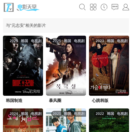
与“元志安”相关的影片
2025
韩国
电视剧
2025
韩国
电视剧
2023
韩国
电视剧
已完结
已完结
已完结
韩国制造
暴风圈
心跳韩版
2024
韩国
电视剧
2021
韩国
电视剧
2022
韩国
电视剧