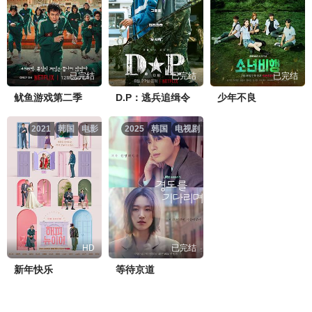
已完结
已完结
已完结
鱿鱼游戏第二季
D.P：逃兵追缉令
少年不良
2021
韩国
电影
2025
韩国
电视剧
HD
已完结
新年快乐
等待京道