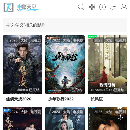
与“刘学义”相关的影片
2026
大陆
电视剧
2022
大陆
电视剧
2023
大陆
电视剧
已完结
已完结
已完结
佳偶天成2026
少年歌行2022
长风渡
2024
大陆
电视剧
2024
大陆
电视剧
2025
大陆
电视剧