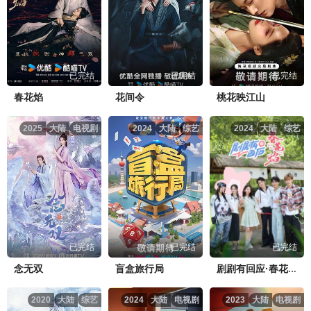
已完结
已完结
已完结
春花焰
花间令
桃花映江山
2025
大陆
电视剧
2024
大陆
综艺
2024
大陆
综艺
已完结
已完结
已完结
念无双
盲盒旅行局
剧剧有回应·春花焰
2020
大陆
综艺
2024
大陆
电视剧
2023
大陆
电视剧