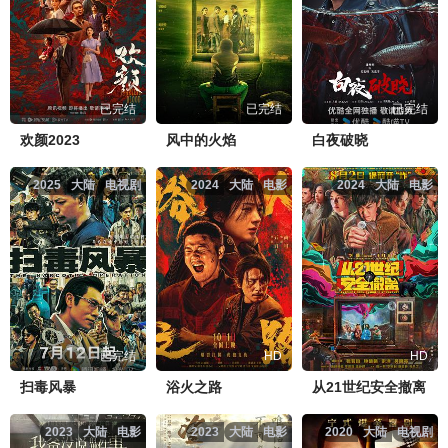
已完结
已完结
已完结
欢颜2023
风中的火焰
白夜破晓
2025
大陆
电视剧
2024
大陆
电影
2024
大陆
电影
已完结
HD
HD
扫毒风暴
浴火之路
从21世纪安全撤离
2023
大陆
电影
2023
大陆
电影
2020
大陆
电视剧