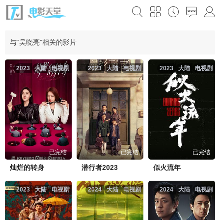
与“吴晓亮”相关的影片
2023
大陆
电视剧
2023
大陆
电视剧
2023
大陆
电视剧
已完结
已完结
已完结
灿烂的转身
潜行者2023
似火流年
2023
大陆
电视剧
2024
大陆
电视剧
2024
大陆
电视剧