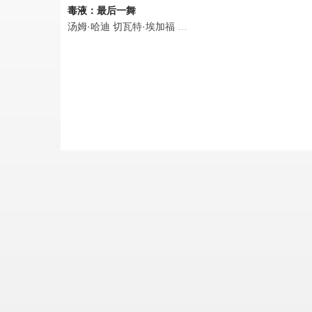
毒液：最后一舞
汤姆·哈迪
切瓦特·埃加福
朱诺·坦普尔
斯蒂芬·格拉汉姆