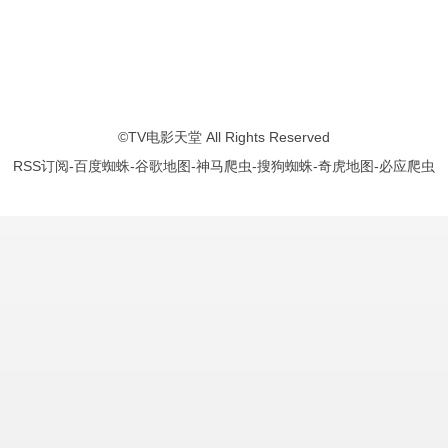
瑞斯·伊凡斯
佩吉·陆
安迪·瑟金斯
克拉克·巴茨科
阿兰娜·乌巴赫
克里斯托
©
TV电影天堂
All Rights Reserved
RSS订阅
-
百度蜘蛛
-
谷歌地图
-
神马爬虫
-
搜狗蜘蛛
-
奇虎地图
-
必应爬虫