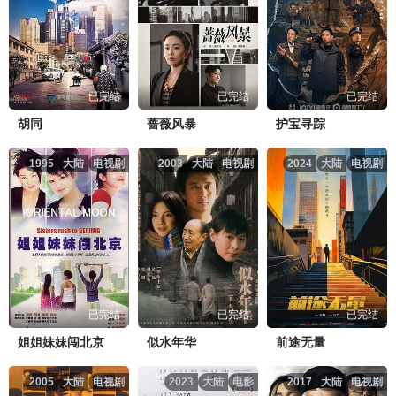
已完结
已完结
已完结
胡同
蔷薇风暴
护宝寻踪
1995
大陆
电视剧
2003
大陆
电视剧
2024
大陆
电视剧
已完结
已完结
已完结
姐姐妹妹闯北京
似水年华
前途无量
2005
大陆
电视剧
2023
大陆
电影
2017
大陆
电视剧