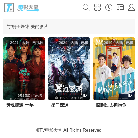
与“明子煜”相关的影片
2026
大陆
电视剧
2024
大陆
电影
2019
大陆
电影
已完结
HD
HD
灵魂摆渡·十年
星门深渊
回到过去拥抱你
©
TV电影天堂
All Rights Reserved