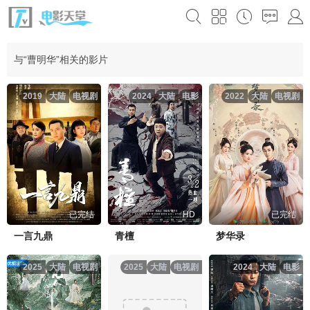
与“曹明华”相关的影片
2019
大陆
电视剧
2024
大陆
电影
2022
大陆
电视剧
已完结
HD
已完结
一言九鼎
青檀
梦华录
2025
大陆
电视剧
2025
大陆
电视剧
2024
大陆
电影