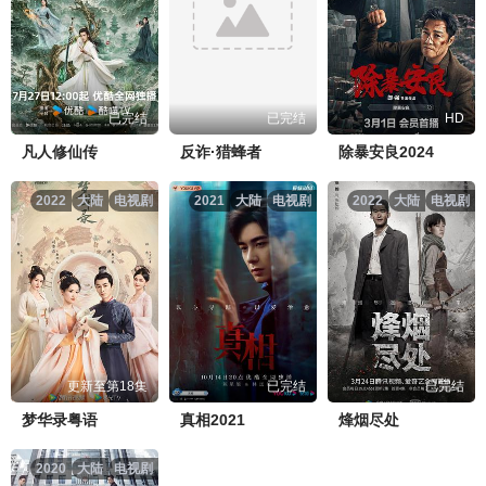
已完结
已完结
HD
凡人修仙传
反诈·猎蜂者
除暴安良2024
2022
大陆
电视剧
2021
大陆
电视剧
2022
大陆
电视剧
更新至第18集
已完结
已完结
梦华录粤语
真相2021
烽烟尽处
2020
大陆
电视剧