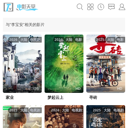
与“李宝安”相关的影片
2026
大陆
电视剧
2024
大陆
电影
2025
大陆
电影
已完结
HD
HD
家业
梦起云上
寻砖
2023
大陆
电视剧
2024
大陆
电视剧
2025
大陆
电视剧