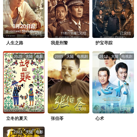
已完结
已完结
已完结
人生之路
我是刑警
护宝寻踪
2025
大陆
电影
2005
大陆
电视剧
2012
大陆
电视剧
HD
已完结
已完结
立冬的夏天
张伯苓
心术
2023
大陆
电影