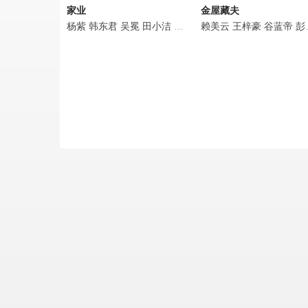
家业
金屋藏夫
杨紫
韩东君
吴冕
田小洁
徐百慧
赖美云
王梓豪
王梓豪
谢心
李泓良
谷蓝帝
杨
彭必瑶