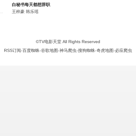
白秘书每天都想辞职
斯
富大龙
王梓豪
曹磊
李洪涛
韩乐瑶
黄曼
张喜前
李宝安
朱辉
刘涛
刘凯
红花
周知
李春
©
TV电影天堂
All Rights Reserved
RSS订阅
-
百度蜘蛛
-
谷歌地图
-
神马爬虫
-
搜狗蜘蛛
-
奇虎地图
-
必应爬虫