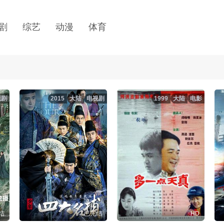
剧
综艺
动漫
体育
视剧
2015
大陆
电视剧
1999
大陆
电影
结
已完结
HD