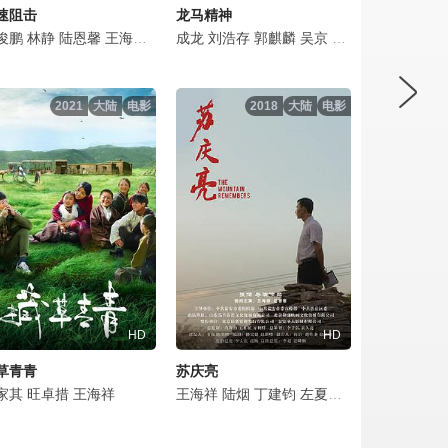
速阻击
龙马精神
泽
艳
萱
俊鹏
刘珂君
高亮
马小宁
黄文豪
林静
李熹子
梦秦
喻国煌
周绍栋
陆恩馨
廖语辰
姜涛
白冰
王海祥
严丰
倪媛媛
韩栋
元武
陈柏融
张檬
戴超燕
成龙
侯莹珏
应昊茗
常荻
刘浩存
戴晓旭
楼学贤
刘天宝
王海祥
郭麒麟
张页石
刘亚津
喻亢
姜尘
吴京
王海祥
郑小蕾
王双
郭秋成
余皑磊
杨明娜
祖卡尔
丰莉
李政宇
容祖儿
王海祥
马敬涵
曹明华
于
2021
大陆
电影
2018
大陆
电影
HD
HD
草青青
苏庆亮
儿
冠霖
家其
许明虎
刘涛
旺卓措
高大伟
王海祥
王海祥
吕易珊
徐冬梅
宋懿洁
王艺博
王海祥
褚丰铭
陆烟
张艺骞
丁建钧
王砚辉
左夏初
王海祥
王艺博
兰昊宇
王