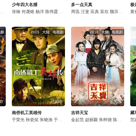
少年四大名捕
多一点天真
极
徐琳
金佳悦
张淞
张翰
王瑞子
荣梓希
何晟铭
丁桥
张婉儿
杨洋
胡文喆
陈伟霆
胡宇轩
张国强
茅子俊
张翔
刘向京
娜一
周迅
张钧甯
陈震
汪斐
张蓓蓓
郝泽嘉
施予斐
应真
王海祥
富欣
贾青
李圣佳
郑希怡
魏宗万
吴映洁
梁咏妮
何建
惠娟
黎一
黄
电影
2015
大陆
电视剧
2016
大陆
电视剧
D
已完结
已完结
南侨机工英雄传
吉祥天宝
藏
于荣光
秋瓷炫
朱晓渔
于晓光
宋运成
金起范
岳跃利
赵丽颖
郭金
朱梓骁
陈龙
陈昱霖
高一玮
廖碧
刘
范