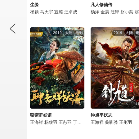
尘缘
凡人修仙传
杨颖
马天宇
宣璐
汪卓成
朱泳腾
杨洋
海一天
金晨
刘乔方
汪铎
赵小棠
李雅男
赵晴
2019
大陆
电影
2019
大陆
HD
H
聊斋群妖谱
钟馗平妖志
王海祥
杨馥羽
王彤羽
丁建钧
王海祥
桑驯骅
王彤羽