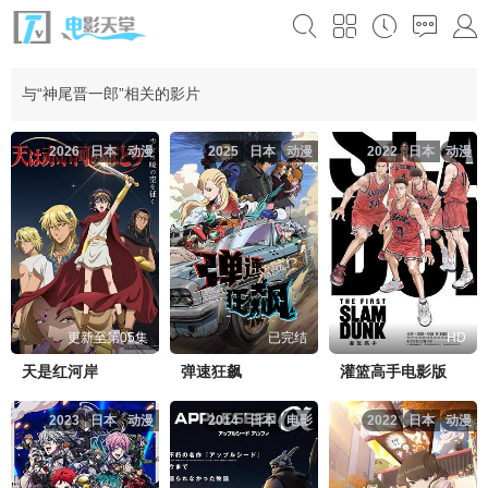
与“神尾晋一郎”相关的影片
2026
日本
动漫
2025
日本
动漫
2022
日本
动漫
更新至第05集
已完结
HD
天是红河岸
弹速狂飙
灌篮高手电影版
2023
日本
动漫
2014
日本
电影
2022
日本
动漫