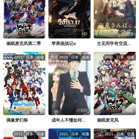
已完结
HD
已完结
催眠麦克风第二季
苹果核战记α
古见同学有交流障碍症第二季
2019
日本
动漫
2020
日本
动漫
2020
日本
动漫
已完结
已完结
已完结
偶像梦幻祭
催眠麦克风
成年人不懂如何恋爱
2021
日本
动漫
2021
日本
动漫
2021
日本
动漫