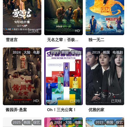
已完结
HD
HD
雪迷宫
独一无二
无名之辈：否极泰来
2024
大陆
电影
2020
韩国
电视剧
2019
韩国
电视剧
HD
已完结
已完结
酱园弄·悬案
Oh！三光公寓！
优雅的家
2025
韩国
综艺
2024
大陆
电影
2023
韩国
综艺