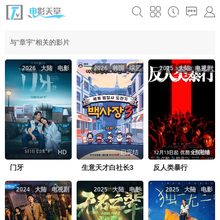
与“章宇”相关的影片
2026
大陆
电影
2026
韩国
综艺
2025
大陆
电视剧
HD
已完结
已完结
门牙
生意天才白社长3
反人类暴行
2024
大陆
电视剧
2025
大陆
电影
2025
大陆
电影