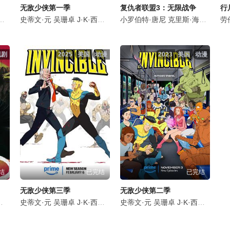
无敌少侠第一季
复仇者联盟3：无限战争
行
·卡利亚赫
李·佩斯
史蒂文·元
罗斯·马昆德
马修·瑞斯
吴珊卓
艾莉森·西莉-史密斯
丹娜·奎里拉
J·K·西蒙斯
吉莉安·雅各布斯
莎姬·贝兹
小罗伯特·唐尼
马修·沃特森
沃尔顿·戈金斯
克里斯·海姆斯沃斯
莎姬·贝兹
伦诺·赞恩
吉莉安·雅
克兰西·
迈克尔
劳
视剧
2025
美国
动漫
2023
美国
动漫
结
已完结
已完结
无敌少侠第三季
无敌少侠第二季
科汉
梅丽莎·麦克布莱德
丹娜·奎里拉
史蒂文·元
吴珊卓
钱德勒·里格斯
乔什·麦克德米特
J·K·西蒙斯
阿兰娜·莫特森
沃尔顿·戈金斯
史蒂文·元
克里斯蒂·瑟拉图斯
吴珊卓
克里斯蒂·瑟拉图斯
塞斯·罗根
J·K·西蒙斯
吉莉安·雅
塞斯·吉
莎姬