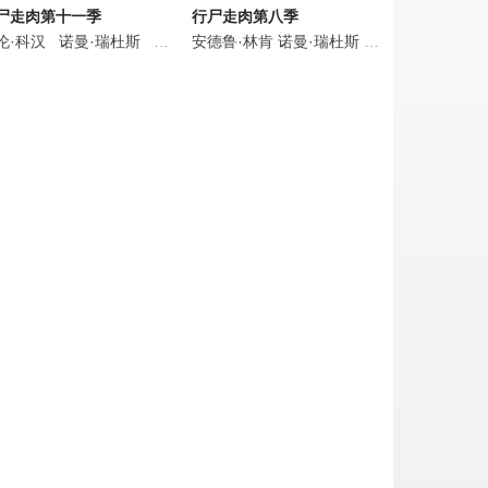
尸走肉第十一季
行尸走肉第八季
各布斯
布朗
·约翰斯顿
伦·科汉
克里斯·埃文斯
格蕾·德丽斯勒
杰森·曼楚克斯
诺曼·瑞杜斯
马克·鲁弗洛
克里斯·迪亚曼托普洛斯
格蕾·德丽斯勒
梅丽莎·麦克布莱德
乔什·布洛林
安德鲁·林肯
凯文·迈克尔·理查德森
佐伊·索尔达娜
诺曼·瑞杜斯
马克·哈米尔
克里斯蒂·瑟拉图斯
劳伦·科汉
本尼迪克特·康
杰森·曼楚克斯
扎克瑞·昆图
乔什·
钱德勒
各布斯
列姆
·贝兹
乔什·麦克德米特
罗斯·马昆德
塞斯·罗根
杰森·曼楚克斯
马克·哈米尔
塞斯·吉列姆
卡里·佩顿
莎姬·贝兹
沃尔顿·戈金斯
卡兰·麦克奥利菲
罗斯·马昆德
格蕾·德丽斯勒
格蕾·德丽斯勒
连尼·詹姆斯
扎克瑞·昆图
瑞恩·赫斯特
马克斯·博克
克里斯·迪
杰弗里·迪恩
萨曼莎·