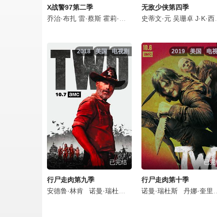
X战警97第二季
无敌少侠第四季
乔治·布扎
雷·蔡斯
霍莉·周
卡尔·J·杜德
史蒂文·元
詹妮弗·黑尔
吴珊卓
J·K·西蒙斯
JP
2018
美国
电视剧
2019
美国
电
已完结
已完
行尸走肉第九季
行尸走肉第十季
安德鲁·林肯
诺曼·瑞杜斯
梅丽莎·麦克布莱德
诺曼·瑞杜斯
丹娜·奎里拉
劳伦·