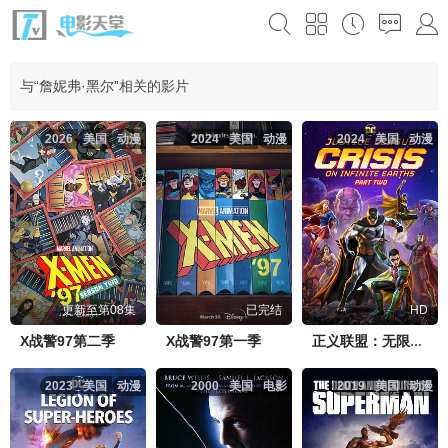
与“詹妮弗·黑尔”相关的影片
2026
美国
动漫
2024
美国
动漫
2024
美国
动漫
更新至第08集
已完结
HD
X战警97第二季
X战警97第一季
正义联盟：无限地球危机(下)
2023
美国
动漫
2000
美国
电影
2019
美国
动漫