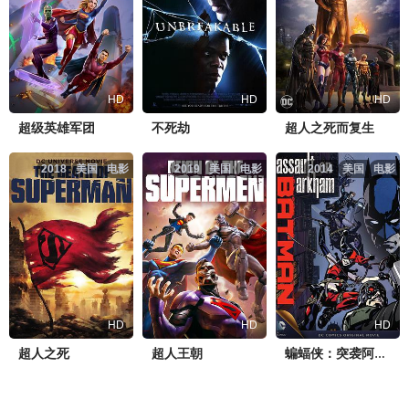
HD
HD
HD
超级英雄军团
不死劫
超人之死而复生
2018
美国
电影
2019
美国
电影
2014
美国
电影
HD
HD
HD
超人之死
超人王朝
蝙蝠侠：突袭阿卡姆