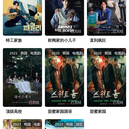
已完结
已完结
已完结
特工家族
财阀家的小儿子
直到疯狂
2021
韩国
电视剧
2020
韩国
电视剧
2020
韩国
电视剧
已完结
已完结
已完结
顶级高校
甜蜜家园国语
甜蜜家园
2023
韩国
电影
2023
韩国
综艺