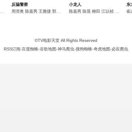
反骗警察
小龙人
东
句号
何炅
陈嘉男
秦沛
周澄奥
鲍起静
尚铁龙
陈嘉男
孔琳
王一铭
王雅捷
陈嘉男
刘惠
郭凯敏
傅淼
杨子骅
冯韵之
张磊
陈嘉男
刘凌志
魏子昕
陈晨
李劲峰
柳田
邓英
江以桢
张珂源
蒋典
陆禹含
任冶湘
郭
崔
©
TV电影天堂
All Rights Reserved
RSS订阅
-
百度蜘蛛
-
谷歌地图
-
神马爬虫
-
搜狗蜘蛛
-
奇虎地图
-
必应爬虫