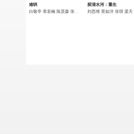
难哄
探清水河：重生
白敬亭
章若楠
陈昊森
张淼怡
翟潇闻
刘思维
原野
景如洋
吴宇恒
张琪
刘楚恬
梁天