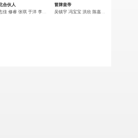
北合伙人
冒牌皇帝
乙桓
志佳
余薇薇
修睿
张琪
李源冰
于洋
黄灏楠
李昆鹰
丁楠
文松
吴镇宇
黄妮娜
冯宝宝
陈嘉男
洪欣
王蕊
陈嘉男
郭祥鹏
游本昌
衣云鹤
刁彪