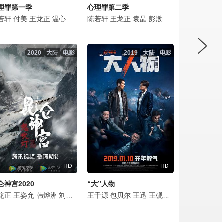
理罪第一季
心理罪第二季
若轩
钱漪
王建新
付美
王龙正
葛四
闫楠
温心
刘帅良
吴国华
陈若轩
傅淼
杨大为
马跃
王龙正
韩烨洲
王建国
袁晶
宋永恒
郑强
彭渤
栾蕾英
郑楚一
张翔
吴国华
成城
万沛鑫
张芯宁
袁忠
侯勇
2020
大陆
电影
2019
大陆
电影
HD
HD
仑神宫2020
“大”人物
龙正
王新
王滋润
李振涛
焦刚
王姿允
刘峰超
李胜荣
马睿
韩烨洲
谢园
杨帆
张芯宁
成方旭
杨韬歌
刘波
岳士涵
杨杏
王瀚
王沛禄
王千源
吴文璟
马翼
葛四
蒋诗萌
包贝尔
王琇强
刘柏希
韩鹿
王迅
曹馨月
黄烁文
戴菲
王砚辉
赵千紫
孙蛟龙
侍宣如
屈菁菁
陈艳茜
周军
栾蕾英
周游
王政
徐少
梁毅
韩
梁