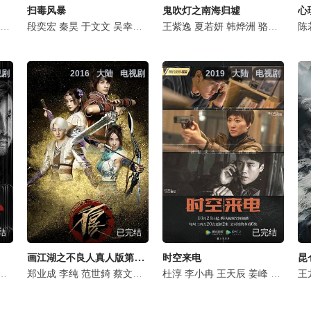
扫毒风暴
鬼吹灯之南海归墟
心
白澍
吴晓亮
张康乐
段奕宏
费启鸣
韩烨洲
秦昊
鄂靖文
侯长荣
于文文
尹姝贻
张逗逗
吴幸键
韩烨洲
叶祖新
刘欢
侯雪龙
王紫逸
侯岩松
韩宇辰
杨凯迪
夏若妍
吴晓亮
吴文璟
韩烨洲
张世
胡明
刘柏希
骆达华
刘之冰
陈
视剧
2016
大陆
电视剧
2019
大陆
电视剧
结
已完结
已完结
画江湖之不良人真人版第一季
时空来电
昆
牧
尹姝贻
郑业成
侯雪龙
李纯
宋乃刚
范世錡
王余阳
蔡文静
博超
季晨
李胜强
杜淳
马薇
李小冉
张静初
韩烨洲
王天辰
王龙正
杨凯迪
姜峰
陈若轩
马薇
韩烨洲
张栋栋
雯昭
王