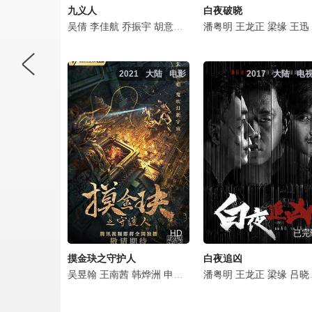
九义人
白夜破晓
吴倩
李佳航
乔振宇
胡意旋
汤晶媚
潘粤明
杨雨潼
王龙正
海陆
梁缘
邓萃雯
王迅
2021
大陆
电影
2017
大陆
电
HD
已完
摸金玦之守护人
白夜追凶
吴昱翰
王南茜
韩烨洲
申寒梅
赵翊骁
潘粤明
管轩
王龙正
杜帅
梁缘
郭野
吕晓霖
乔