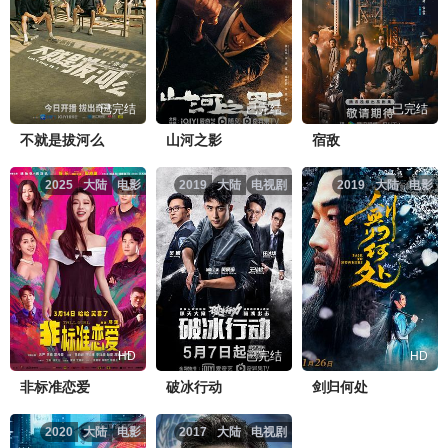
已完结
已完结
已完结
不就是拔河么
山河之影
宿敌
2025
大陆
电影
2019
大陆
电视剧
2019
大陆
电影
HD
已完结
HD
非标准恋爱
破冰行动
剑归何处
2020
大陆
电影
2017
大陆
电视剧