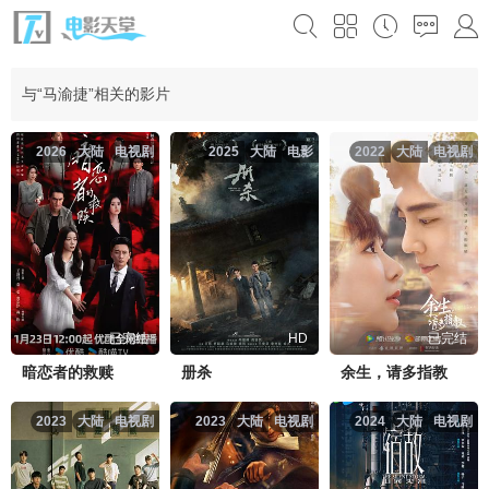
与“马渝捷”相关的影片
2026
大陆
电视剧
2025
大陆
电影
2022
大陆
电视剧
已完结
HD
已完结
暗恋者的救赎
册杀
余生，请多指教
2023
大陆
电视剧
2023
大陆
电视剧
2024
大陆
电视剧