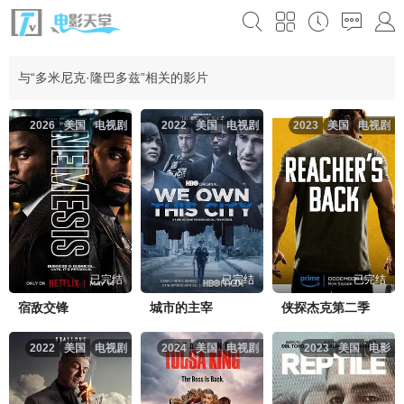
与“多米尼克·隆巴多兹”相关的影片
2026
美国
电视剧
2022
美国
电视剧
2023
美国
电视剧
已完结
已完结
已完结
宿敌交锋
城市的主宰
侠探杰克第二季
2022
美国
电视剧
2024
美国
电视剧
2023
美国
电影