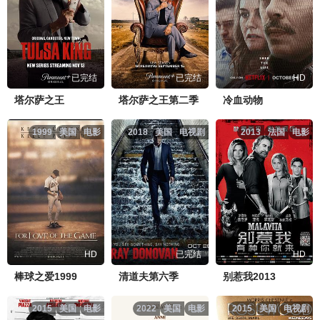
已完结
已完结
HD
塔尔萨之王
塔尔萨之王第二季
冷血动物
1999
美国
电影
2018
美国
电视剧
2013
法国
电影
HD
已完结
HD
棒球之爱1999
清道夫第六季
别惹我2013
2015
美国
电影
2022
美国
电影
2015
美国
电视剧