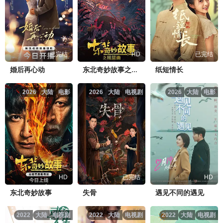
已完结
HD
已完结
婚后再心动
纸短情长
东北奇妙故事之摇篮曲
2026
大陆
电影
2026
大陆
电视剧
2026
大陆
电影
HD
已完结
HD
东北奇妙故事
失骨
遇见不同的遇见
2022
大陆
电视剧
2022
大陆
电视剧
2022
大陆
电视剧