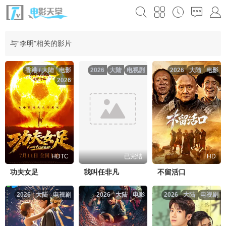
与“李明”相关的影片
香港 / 大陆
电影
2026
大陆
电视剧
2026
大陆
电影
2026
HDTC
已完结
HD
功夫女足
我叫任非凡
不留活口
2026
大陆
电视剧
2026
大陆
电影
2026
大陆
电视剧