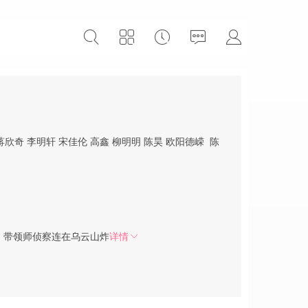
蒋欣奇
李明轩
宋佳伦
高鑫
柳明明
陈昊
欧阳德嵘
陈
）带领师侦察连在乌云山炸
详情