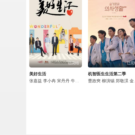
侦察英雄第16集.mp4
侦察英雄第17集.mp4
侦察英雄第18集.mp4
侦察英雄第19集.mp4
已完结
已完
侦察英雄第20集.mp4
美好生活
机智医生生活第二季
侦察英雄第21集.mp4
张嘉益
李小冉
宋丹丹
牛莉
李乃文
曹政奭
辛柏青
柳演锡
姜妍
郑敬淏
程煜
陈
金大明
侦察英雄第22集.mp4
侦察英雄第23集.mp4
侦察英雄第24集.mp4