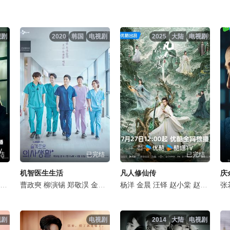
视剧
2020
韩国
电视剧
2025
大陆
电视剧
结
已完结
已完结
机智医生生活
凡人修仙传
庆
李泽锋
丁勇岱
曹政奭
孙浩
杨烁
姬他
柳演锡
施京明
张国强
郑敬淏
王劲松
王丽坤
金大明
是安
石文中
田美都
任重
杨洋
韩沛颖
郝平
金晨
金海淑
苗阜
白冰
汪铎
金甲洙
董晴
赵小棠
丁文晟
徐梵溪
赵晴
申贤
毛俊
金佳
张
视剧
电视剧
2014
大陆
电视剧