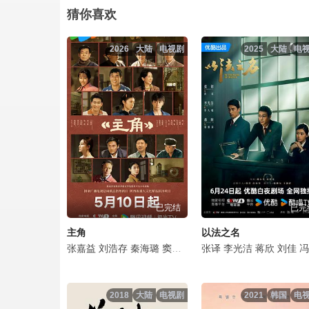
侦察英雄第07集.mp4
猜你喜欢
侦察英雄第08集.mp4
2026
大陆
电视剧
2025
大陆
电
侦察英雄第09集.mp4
侦察英雄第10集.mp4
侦察英雄第11集.mp4
侦察英雄第12集.mp4
已完结
已完
侦察英雄第13集.mp4
主角
以法之名
侦察英雄第14集.mp4
张嘉益
刘浩存
秦海璐
窦骁
翟子路
张译
王晓晨
李光洁
扈耀之
蒋欣
刘佳
王海燕
冯嘉怡
侦察英雄第15集.mp4
2018
大陆
电视剧
2021
韩国
电