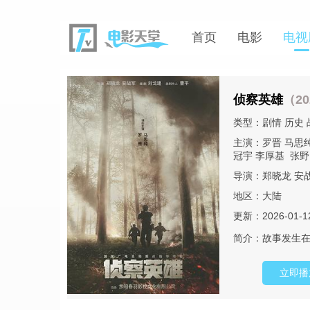
首页
电影
电视
侦察英雄
（20
类型：
剧情
历史
主演：
罗晋
马思
冠宇
李厚基
张野
导演：
郑晓龙
安
地区：
大陆
更新：2026-01-1
简介：
故事发生在
立即播