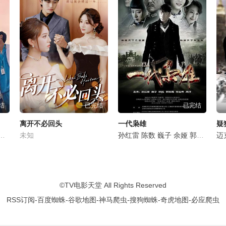
结
已完结
已完结
离开不必回头
一代枭雄
疑
美琪
岳以恩
田美都
未知
梁天
河允庆
买红妹
李洪涛
扈耀之
孙红雷
姬他
孙浩
陈数
李梦男
巍子
余娅
吴珏瑾
郭珍霓
闾汉彪
陈
迈
©
TV电影天堂
All Rights Reserved
RSS订阅
-
百度蜘蛛
-
谷歌地图
-
神马爬虫
-
搜狗蜘蛛
-
奇虎地图
-
必应爬虫