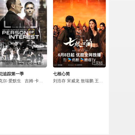
点击复制地址
点击复制地址
点击复制地址
点击复制地址
已完结
已完结
点击复制地址
犯追踪第一季
七根心简
点击复制地址
祉希
克尔·爱默生
詹小楠
高洋
吉姆·卡维泽
李亭哲
李泽锋
塔拉吉·P·汉森
刘浩存
隋凯
宋威龙
敖瑞鹏
安妮·帕里西
王奕婷
凯文·查普曼
张亦驰
杨皓宇
点击复制地址
点击复制地址
点击复制地址