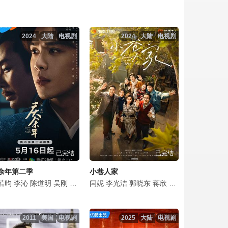
点击复制地址
点击复制地址
2024
大陆
电视剧
2024
大陆
电视剧
点击复制地址
点击复制地址
点击复制地址
点击复制地址
已完结
已完结
点击复制地址
余年第二季
小巷人家
点击复制地址
彬
杰
悦
若昀
文泰佑
宋熹
荣梓希
李沁
赵煊
金俊翰
张婉儿
陈道明
金泽灏
河允庆
胡宇轩
吴刚
章煜奇
田雨
全光镇
张翔
田昊
李小冉
娜一
闫妮
安恩真
姬他
陈震
李光洁
俞飞鸿
颜世魁
金惠仁
施予斐
郭晓东
袁泉
林鹏
崔英俊
李圣佳
毛晓彤
蒋欣
潘之琳
申度贤
梁咏妮
范丞丞
郭麒麟
吴其江
徐镇元
刘珂君
关晓彤
宋轶
赵梓冲
辛芷
赵胜
李
王
点击复制地址
2011
美国
电视剧
2025
大陆
电视剧