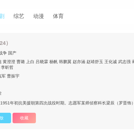
剧
综艺
动漫
体育
24）
战争
国产
纯
黄澄澄
曹璐
上白
吕晓霖
杨帆
韩鹏翼
赵亦涵
赵靖舒玉
王化诚
武志强
李昕哲
战军
曹振宇
2
1951年初抗美援朝第四次战役时期。志愿军某师侦察科长梁辰（罗晋饰
放
收藏