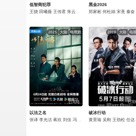
低智商犯罪
黑金2026
王骁
田曦薇
王传君
朱云峰
张瑞涵
郑家彬
姜冠南
何杜娟
马旭东
宋熹
宋郁河
秦奋
2025
大陆
电视剧
2019
大陆
电
已完结
已完
以法之名
破冰行动
张译
李光洁
蒋欣
刘佳
冯嘉怡
丁勇岱
黄景瑜
杨烁
吴刚
施京明
王劲松
王劲
任达华