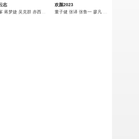
云志
欢颜2023
重
峯
黄晓娟
冯嘉怡
蒋梦婕
王沛禄
王劲松
吴克群
徐冬冬
刘威葳
赤西仁
姚橹
孙千
程砚秋
周大勇
黄澄澄
董子健
王姿允
栾元晖
是安
张译
岳跃利
刘巴特尔
宋熹
张鲁一
王西
蒋依依
廖凡
宗俊涛
黄义威
佟丽娅
刘惠
鞠帛展
尤靖茹
宗峰岩
田雨
刘闯
林鹏
吴晓
李雅
宋
大生
姬他
石燕京
颜世魁
赵成顺
林鹏
潘之琳
骆应钧
吴其江
陈思宇
赵梓冲
陈逸恒
王艺荻
洪浚嘉
艾东
宋熹
纪帅
陈宁
孙强
郝柏杰
宋楚炎
刘建国