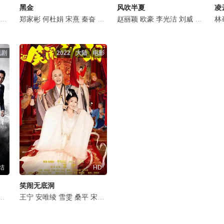
黑金
风吹半夏
凌
周卓
董宝石
郑家彬
雷佳音
何杜娟
扈耀之
宋熹
张哲华
秦奋
詹鑫
周卓
谭希和
赵丽颖
任程伟
欧豪
白志迪
李光洁
赵达
刘威
闫佩伦
柯蓝
任
林
视剧
2022
大陆
电影
结
HD
笑闹无底洞
松
是安
李墨之
任重
王宁
张晞临
郝平
安唯绫
白冰
马渝捷
雪雯
董晴
桑平
赖艺
徐梵溪
宋熹
唐旭
毛俊杰
李彧
公磊
杨子骅
宋熹
赵煊
钱波
金泽灏
赵煊
艾东
章煜奇
高明
田昊
施