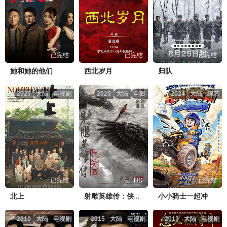
已完结
已完结
已完结
她和她的他们
西北岁月
归队
2025
大陆
电视剧
2025
大陆
电影
2024
大陆
综艺
已完结
HD
已完结
北上
小小骑士一起冲
射雕英雄传：侠之大者
2010
大陆
电视剧
2015
大陆
电视剧
2013
大陆
电视剧