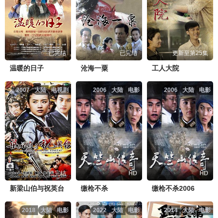
已完结
已完结
更新至第25集
温暖的日子
沧海一粟
工人大院
2007
大陆
电视剧
2006
大陆
电影
2006
大陆
电影
已完结
HD
HD
新梁山伯与祝英台
缴枪不杀
缴枪不杀2006
2018
大陆
电影
2022
大陆
电影
2014
大陆
电影