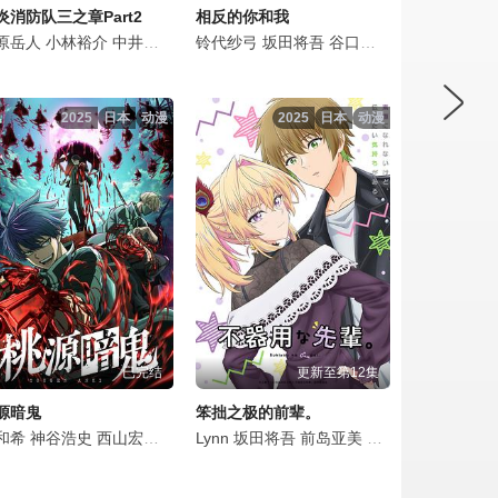
炎消防队三之章Part2
相反的你和我
由利香
广树
拓
原岳人
梅原裕一郎
水中雅章
小林裕介
东山奈央
中井和哉
日高里菜
铃村健一
铃代纱弓
佐藤未奈子
上条沙惠子
坂田将吾
江头宏哉
市道真央
谷口梦奈
濑户桃子
悠木碧
平林瑚夏
八代拓
德留
岩田
2025
日本
动漫
2025
日本
动漫
已完结
更新至第12集
源暗鬼
笨拙之极的前辈。
瞳
和希
头明里
加隈亚衣
神谷浩史
大塚芳忠
小松未可子
西山宏太朗
甲斐田裕子
坂田将吾
石见舞菜香
Lynn
诹访部顺一
千叶繁
坂田将吾
坂田将吾
前岛亚美
花江夏树
斋贺光希
三浦魁
爱美
木