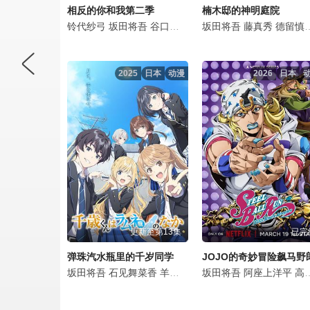
相反的你和我第二季
楠木邸的神明庭院
铃代纱弓
坂田将吾
谷口梦奈
平林瑚夏
坂田将吾
岩田安吉
藤真秀
岛袋美
德留慎乃佑
2025
日本
动漫
2026
日本
更新至第13集
已完
弹珠汽水瓶里的千岁同学
JOJO的奇妙冒险飙马野
坂田将吾
石见舞菜香
羊宫妃那
长谷川育美
坂田将吾
阿座上洋平
大久保瑠美
高桥李依