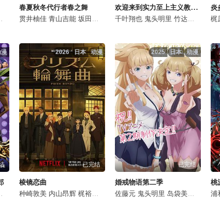
欢迎来到实力至上主义教室第四季
春夏秋冬代行者春之舞
炎
由利
加藤涉
寿美菜子
贯井柚佳
大森心
小市真琴
青山吉能
楠木灯
中岛良树
坂田将吾
小林大纪
日野聪
千叶翔也
大川透
上坂堇
鬼头明里
游佐浩二
马场兰子
竹达彩奈
速水奖
泽田姬
久保
高桥
八代
梶
动漫
2026
日本
动漫
2025
日本
动漫
结
已完结
已完结
郎
棱镜恋曲
婚戒物语第二季
桃
安济知佳
三宅健太
种崎敦美
阿座上洋平
石川界人
内山昂辉
宮﨑雅也
水中雅章
梶裕贵
潘惠美
松田健一郎
佐藤元
坂田将吾
鬼头明里
阿座上洋平
岛袋美由利
上坂堇
上田
浦
鬼