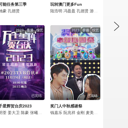
可能任务第三季
玩转澳门更多Fun
峰
驰豪
关曜儁
龚嘉欣
孔德贤
阮政峰
林景程
陈靖云
张驰豪
陈懿德
陆浩明
林智乐
冯盈盈
黄婉曼
孔德贤
冯盈盈
游嘉欣
陆浩明
郑衍峰
孔
2023
香港
综艺
2023
香港
综艺
已完结
已完结
千星辉贺台庆2023
奖门人中秋感谢祭
之
奕
明荃
吴业坤
何依婷
姜大卫
邓智坚
陈山聪
陈豪
许俊豪
张曦雯
谭俊彦
袁镇业
陈展鹏
陈敏之
钱嘉乐
龚慈恩
刘佩玥
吴业坤
阮兆祥
邝洁楹
周嘉洛
邓智坚
金刚
高钧贤
游嘉欣
许俊豪
麦美恩
林正峰
王祖蓝
袁镇业
林秀怡
杨证桦
阮兆祥
龚慈恩
李思捷
彭怀
李
邝