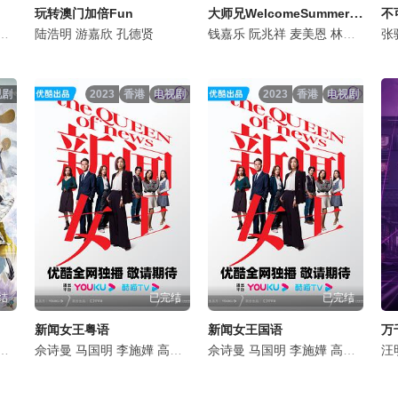
大师兄WelcomeSummer大激战
玩转澳门加倍Fun
不
威
杨玉梅
倪嘉雯
陆浩明
邓伊婷
袁文杰
游嘉欣
袁镇业
庄思明
孔德贤
莫家淦
蔡国威
黄子桐
杨玉梅
钱嘉乐
关曜儁
邓伊婷
阮兆祥
阮政峰
袁镇业
麦美恩
陈靖云
莫家淦
林秀怡
黄子桐
林正
张
视剧
2023
香港
电视剧
2023
香港
电视剧
结
已完结
已完结
新闻女王粤语
新闻女王国语
万
珊
郑启泰
韦家雄
佘诗曼
秦启维
甄采浠
马国明
吴瑞庭
李成昌
李施嬅
樊亦敏
黎燕珊
高海宁
林颖彤
郑启泰
王敏奕
佘诗曼
秦启维
何依婷
马国明
吴瑞庭
陈山聪
李施嬅
樊亦敏
谭俊彦
高海宁
林颖彤
陈敏
王敏
汪