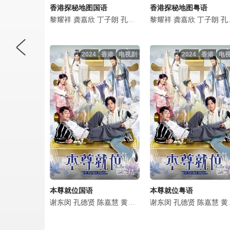
香港探秘地图国语
香港探秘地图粤语
黎耀祥
龚嘉欣
丁子朗
孔德贤
倪嘉雯
黎耀祥
袁文杰
龚嘉欣
庄思明
丁子朗
蔡国
孔德贤
2024
香港
电视剧
2024
香港
电
已完结
已完
本尊就位国语
本尊就位粤语
谢东闵
孔德贤
陈嘉慧
黄嘉乐
韦家雄
谢东闵
甄采浠
孔德贤
李成昌
陈嘉慧
黎燕
黄嘉乐