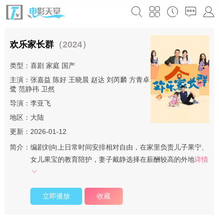
欢乐家长群
（2024）
类型：
喜剧
家庭
国产
主演：
张嘉益
陈好
王晓晨
赵达
刘芮麟
方青卓
凌孜
李传缨
张
鹭
范静祎
卫然
导演：
李亚飞
地区：
大陆
更新：2026-01-12
简介：
编剧刘向上日常时间安排相对自由，在家里负责儿子果宁、
女儿果宝的教育陪护，妻子戴静选择在薪酬较高的外地
详情
立即播放
收藏