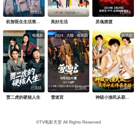
已完结
已完结
已完结
欢乐家长群第18集.mp4
点击复制地址
美好生活
灵魂摆渡
机智医生生活第二季
欢乐家长群第19集.mp4
点击复制地址
电视剧
2024
大陆
电视剧
电视剧
欢乐家长群第20集.mp4
点击复制地址
欢乐家长群第21集.mp4
点击复制地址
欢乐家长群第22集.mp4
点击复制地址
已完结
已完结
已完结
贾二虎的硬核人生
雪迷宫
神级小渔民从获得神龙传承开始
欢乐家长群第23集.mp4
点击复制地址
©
TV电影天堂
All Rights Reserved
欢乐家长群第24集.mp4
点击复制地址