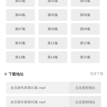
第01集
第02集
第03集
第22集
第23集
第24集
第04集
第05集
第06集
第25集
第26集
第27集
第07集
第08集
第09集
第28集
第29集
第30集
第10集
第11集
第12集
第31集
第32集
第33集
第13集
第14集
第15集
第34集
第35集
第36集
第16集
第17集
第18集
迅雷下载
下载地址
第37集
第38集
第39集
第19集
第20集
第21集
欢乐家长群第01集.mp4
点击复制地址
第40集
第22集
第23集
第24集
欢乐家长群第02集.mp4
点击复制地址