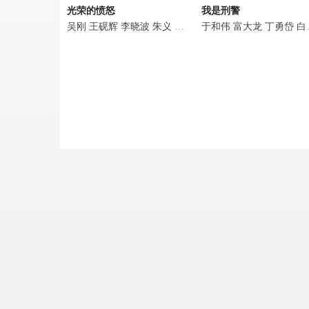
光荣的愤怒
我是刑警
吴刚
王砚辉
李晓波
朱义
孔庆三
于和伟
王树军
富大龙
甫枭虎
丁勇岱
李昌元
白凡