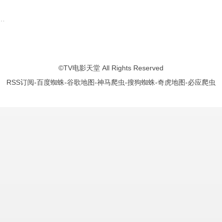
李晓川
马苏
贺云庆
黄曼
刘凯
江钰婷
赵阳
傅小源
李溪芮
冯自立
胡明
吴暇
李泓良
洪昌
孙浩
张翔华
郑晓宁
王蔚佳
颜世魁
丁旋
冯国强
马纳
©
TV电影天堂
All Rights Reserved
RSS订阅
-
百度蜘蛛
-
谷歌地图
-
神马爬虫
-
搜狗蜘蛛
-
奇虎地图
-
必应爬虫