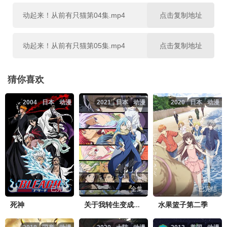
第28集
第29集
第30集
动起来！从前有只猫第04集.mp4
点击复制地址
第31集
第32集
第33集
动起来！从前有只猫第05集.mp4
点击复制地址
第34集
第35集
第36集
动起来！从前有只猫第06集.mp4
点击复制地址
猜你喜欢
第37集
第38集
第39集
2004
日本
动漫
2021
日本
动漫
2020
日本
动漫
动起来！从前有只猫第07集.mp4
点击复制地址
第40集
第41集
第42集
动起来！从前有只猫第08集.mp4
点击复制地址
第43集
动起来！从前有只猫第09集.mp4
点击复制地址
已完结
全集
已完结
动起来！从前有只猫第10集.mp4
点击复制地址
死神
水果篮子第二季
关于我转生变成史莱姆这档事第二季