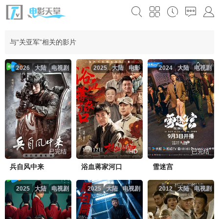
与“关亚军”相关的影片
2026
大陆
电视剧
2025
大陆
电影
2024
大陆
电视剧
已完结
HD
已完结
兵自风中来
浴血蒋家河口
雪迷宫
2025
大陆
电视剧
2025
大陆
电视剧
2012
大陆
电视剧