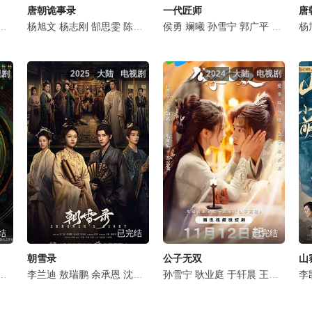
唐朝诡事录
一代匠师
唐
宇熙
孙雪宁
美懿
杨旭文
朱超艺
石悦安鑫
杨志刚
李羽桐
郜思雯
田广宇
陈创
杨子睿
孙雪宁
侯勇
郭信如
石悦安鑫
斓曦
涂冰
孙雪宁
闫可欣
张子健
郭广平
明子煜
姚安濂
刘敏
邹敦
王劲
姚
杨
视剧
2025
大陆
电视剧
2024
大陆
电视剧
结
已完结
已完结
朝雪录
公子无双
山
铱
陈宇喆
陈创
李兰迪
袁帅
岳丽娜
小沈阳
敖瑞鹏
刘智扬
梁超
余承恩
于毅
张磊
沈羽洁
车保罗
江柏萱
任重
黑子
孙雪宁
何明翰
丁嘉丽
韩承羽
耿业庭
梁大维
戴春荣
曲霄宇
于轩晨
隋咏良
邓英
汤晶媚
王一林
穆丽燕
赵滨
曾泳
李砚
郝
李