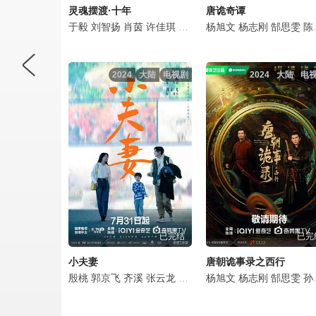
灵魂摆渡·十年
唐诡奇谭
于毅
刘智扬
肖茵
许佳琪
姜馥颐
杨旭文
顾振翔
杨志刚
马凡丁
郜思雯
边程
简
陈创
2024
大陆
电视剧
2024
大陆
电
已完结
已完
小夫妻
唐朝诡事录之西行
殷桃
郭京飞
齐溪
张云龙
韩童生
杨旭文
许娣
岳红
杨志刚
孙雪宁
郜思雯
许芳
孙雪宁