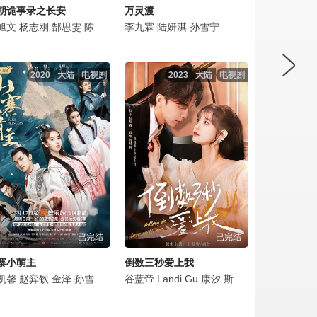
朝诡事录之长安
万灵渡
明
松
柏南
旭文
芮佩怡
范明
许文广
杨志刚
岳丽娜
戴向宇
熊睿玲
郜思雯
刘智扬
王艺禅
陈创
牛宝军
韩潇珧
孙雪宁
罗嘉良
李九霖
贝勒
石悦安鑫
杨志刚
张黎明
陆妍淇
孙雪宁
牛北壬
孙雪宁
陈冠英
马赫
周骏超
黑子
李洛伊
奚望
吴
2020
大陆
电视剧
2023
大陆
电视剧
已完结
已完结
寨小萌主
倒数三秒爱上我
醍
文婷
凯馨
潘启言
李岱昆
夏志卿
赵弈钦
杨仕泽
金泽
恬妞
孙雪宁
李晟
陈思宇
胡小庭
谷蓝帝
王艺甜
李彧
Landi
季肖冰
王嘉萌
Gu
康汐
金九熹
宋芳园
斯外戈
郑奇
管轩
蒙恩
李世鹏
孙雪宁
程泓