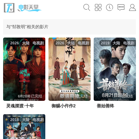
与“邹敦明”相关的影片
2026
大陆
电视剧
2026
大陆
电视剧
2019
大陆
电视剧
已完结
已完结
已完结
灵魂摆渡·十年
御赐小仵作2
善始善终
2018
大陆
电视剧