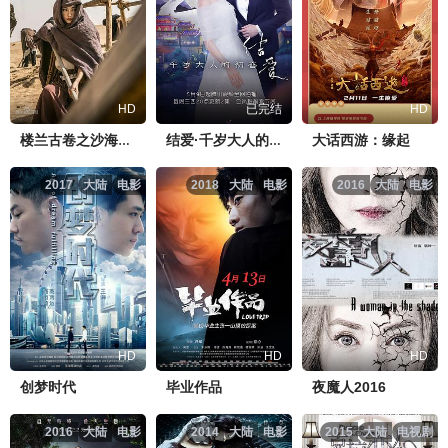
HD
已完结
HD
大话西游：缘起
楼兰古卷之沙海魔窟
结爱·千岁大人的初恋
2017
大陆
电影
2018
大陆
电影
2016
大陆
电影
HD
HD
HD
创梦时代
毕业作品
夜魔人2016
2016
大陆
电影
2014
大陆
电影
2015
大陆
电视剧