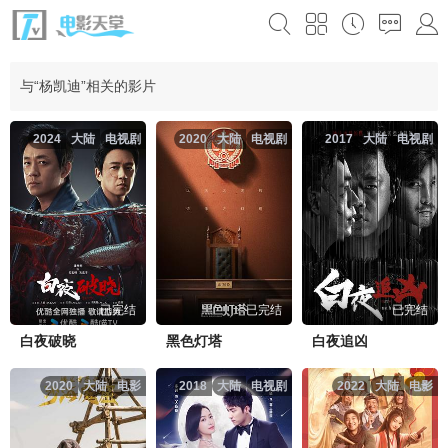
与“杨凯迪”相关的影片
2024
大陆
电视剧
2020
大陆
电视剧
2017
大陆
电视剧
已完结
已完结
已完结
白夜破晓
黑色灯塔
白夜追凶
2020
大陆
电影
2018
大陆
电视剧
2022
大陆
电影