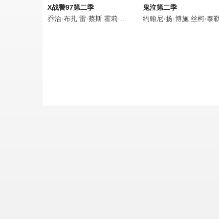
X战警97第二季
鬼泣第二季
乔治·布扎
雷·蔡斯
霍莉·周
卡尔·J·杜德
约翰尼·扬·博施
詹妮弗·黑尔
丝柯·泰勒-考普
JP