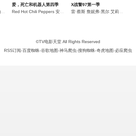
爱，死亡和机器人第四季
X战警97第一季
顿
·卡利亚赫
Red Hot Chili Peppers
罗斯·马昆德
李勋
凯文·康瑞
艾莉森·西莉-史密斯
伊恩·詹姆斯·柯莱特
安东尼·凯迪斯
雷·蔡斯
马修·沃特森
弗利
克里斯·科波拉
詹妮弗·黑尔
约翰·弗拉西特
伦诺·赞恩
艾莉森·西莉-史密斯
本杰明·阿比
查德·
迈克尔
©
TV电影天堂
All Rights Reserved
RSS订阅
-
百度蜘蛛
-
谷歌地图
-
神马爬虫
-
搜狗蜘蛛
-
奇虎地图
-
必应爬虫