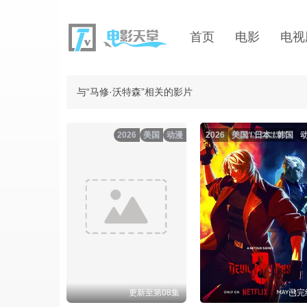
首页
电影
电视
与“马修·沃特森”相关的影片
2026
美国
动漫
2026
美国 / 日本 / 韩国
更新至第08集
已完