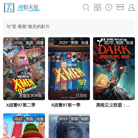
与“雷·蔡斯”相关的影片
2026
美国
动漫
2024
美国
动漫
2020
美国
动漫
更新至第08集
已完结
HD
X战警97第二季
X战警97第一季
黑暗正义联盟：天启星战争
2022
美国
动漫
2015
美国
电影