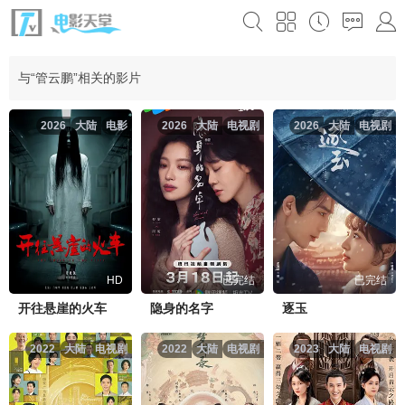
与“管云鹏”相关的影片
2026
大陆
电影
2026
大陆
电视剧
2026
大陆
电视剧
HD
已完结
已完结
开往悬崖的火车
隐身的名字
逐玉
2022
大陆
电视剧
2022
大陆
电视剧
2023
大陆
电视剧