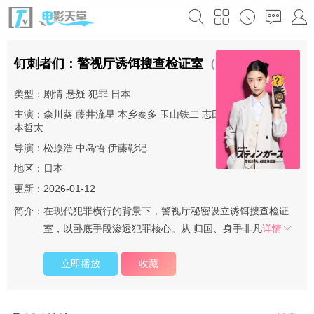
钉刺者们：警视厅诱饵搜查检证室
（2025）
类型：
剧情
悬疑
犯罪
日本
主演：
森川葵
藤井流星
本乡奏多
玉山铁二
志田彩良
井内悠阳
杉
本哲太
导演：
松原浩
中岛悟
伊藤彰记
地区：
日本
更新：2026-01-12
简介：
在现代犯罪横行的背景下，警视厅秘密设立诱饵搜查检证
室，以卧底手段渗透犯罪核心。从 归国、身手非凡
详情
立即播放
收藏