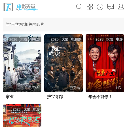
与“王学东”相关的影片
2026
大陆
电视剧
2025
大陆
电视剧
2023
大陆
电影
已完结
已完结
HD
家业
护宝寻踪
年会不能停！
2023
大陆
电影