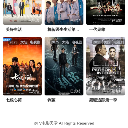
赴山海第17集.mp4
点击复制地址
已完结
已完结
已完结
赴山海第18集.mp4
点击复制地址
美好生活
一代枭雄
机智医生生活第二季
赴山海第19集.mp4
点击复制地址
2025
大陆
电视剧
2025
大陆
电视剧
2011
美国
电视剧
赴山海第20集.mp4
点击复制地址
赴山海第21集.mp4
点击复制地址
赴山海第22集.mp4
点击复制地址
已完结
已完结
已完结
七根心简
剥茧
疑犯追踪第一季
赴山海第23集.mp4
点击复制地址
©
TV电影天堂
All Rights Reserved
赴山海第24集.mp4
点击复制地址