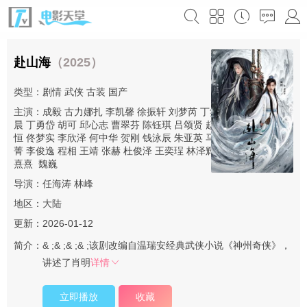
赴山海
（2025）
类型：
剧情
武侠
古装
国产
主演：
成毅
古力娜扎
李凯馨
徐振轩
刘梦芮
丁笑滢
张峻宁
张晓
晨
丁勇岱
胡可
邱心志
曹翠芬
陈钰琪
吕颂贤
赵华为
肖燕
杨晋
恒
佟梦实
李欣泽
何中华
贺刚
钱泳辰
朱亚英
马秋子
张智霖
杨丽
菁
李俊逸
程相
王靖
张赫
杜俊泽
王奕珵
林泽辉
张祎格
林嘉慧
陈
熹熹
魏巍
导演：
任海涛
林峰
地区：
大陆
更新：2026-01-12
简介：
& ;& ;& ;& ;该剧改编自温瑞安经典武侠小说《神州奇侠》，
讲述了肖明
详情
立即播放
收藏